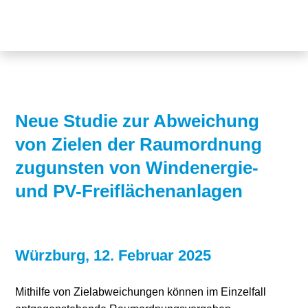
Themen
Projekte
Akzeptanz
Publikationen
Europa
News
Flächen
Neue Studie zur Abweichung
von Zielen der Raumordnung
Blog
Genehmigungen
zugunsten von Windenergie-
Karriere
Grundsatzfragen
und PV-Freiflächenanlagen
Über uns
Märkte
Netze
Stiftungsporträt
Würzburg, 12. Februar 2025
Sektorenkopplung
Team
Mithilfe von Zielabweichungen können im Einzelfall
Speicher
Forschungsnetzwerk