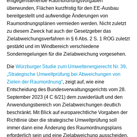
entgegenstehende Raumordnungsvorgaben
überwunden, Flächen kurzfristig für den EE-Ausbau
Stromerzeugung
Bibliothek
bereitgestellt und aufwendige Änderungen von
Raumordnungsplänen vermieden werden. Nicht zuletzt
Wärme
Newsletter
zu diesem Zweck hat auch der Gesetzgeber das
Zielabweichungsverfahren in § 6 Abs. 2 S. 1 ROG zuletzt
Wasserstoff
Infomaterial
gestärkt und im Windbereich verschiedene
Schriften zum
Sonderregelungen für die Zielabweichung vorgesehen.
Umweltenergierecht
Die
Würzburger Studie zum Umweltenergierecht Nr. 39,
„Strategische Umweltprüfung bei Abweichungen von
Zielen der Raumordnung“
, zeigt auf, wie eine
Entscheidung des Bundesverwaltungsgerichts vom 28.
September 2023 (4 C 6/21) dem zuwiderläuft und den
Anwendungsbereich von Zielabweichungen deutlich
beschränkt. Mit Blick auf europarechtliche Vorgaben der
Richtlinie über die strategische Umweltprüfung soll
immer dann eine Änderung des Raumordnungsplans
erforderlich sein und eine Zielabweichung ausscheiden,