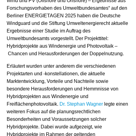
Wind und PV (Offshore und Onshore) – Ergebnisse aus
Forschungsvorhaben des Umweltbundesamtes“ auf den
Stromerzeugung
Bibliothek
Berliner ENERGIETAGEN 2025 haben die Deutsche
Windguard und die Stiftung Umweltenergierecht aktuelle
Wärme
Newsletter
Ergebnisse einer Studie im Auftrag des
Umweltbundesamts vorgestellt. Der Projekttitel:
Wasserstoff
Infomaterial
Hybridprojekte aus Windenergie und Photovoltaik –
Schriften zum
Chancen und Herausforderungen der Doppelnutzung.
Umweltenergierecht
Erläutert wurden unter anderem die verschiedenen
Projektarten und -konstellationen, die aktuelle
Marktentwicklung, Vorteile und Nachteile sowie
besondere Herausforderungen und Hemmnisse von
Hybridprojekten aus Windenergie und
Freiflächenphotovoltaik.
Dr. Stephan Wagner
legte einen
weiteren Fokus auf die planungsrechtlichen
Besonderheiten und Voraussetzungen solcher
Hybridprojekte. Dabei wurde aufgezeigt, wie
Hybridprojekte im Rahmen der geltenden