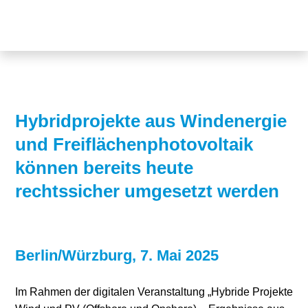
Themen
Projekte
Akzeptanz
Publikationen
Europa
News
Flächen
Hybridprojekte aus Windenergie
und Freiflächenphotovoltaik
Blog
Genehmigungen
können bereits heute
Karriere
Grundsatzfragen
rechtssicher umgesetzt werden
Über uns
Märkte
Netze
Stiftungsporträt
Berlin/Würzburg, 7. Mai 2025
Sektorenkopplung
Team
Im Rahmen der digitalen Veranstaltung „Hybride Projekte
Speicher
Forschungsnetzwerk