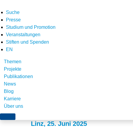
Suche
Presse
Studium und Promotion
Veranstaltungen
Stiften und Spenden
EN
Themen
Was können die EU-Mi
Projekte
Publikationen
RED III-Umsetzung vo
News
Blog
Blick auf Österreich
Karriere
Über uns
Linz, 25. Juni 2025