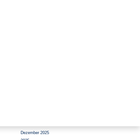
Zeitraum
Juli 2026
Juni 2026
Mai 2026
April 2026
März 2026
Februar 2026
Januar 2026
Dezember 2025