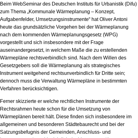
Speicher
Forschungsnetzwerk
Beim WebSeminar des Deutschen Instituts für Urbanistik (Difu)
zum Thema „Kommunale Wärmeplanung – Konzept,
Stromerzeugung
Bibliothek
Aufgabenfelder, Umsetzungsinstrumente“ hat Oliver Antoni
heute das grundsätzliche Vorgehen bei der Wärmeplanung
Wärme
Newsletter
nach dem kommenden Wärmeplanungsgesetz (WPG)
vorgestellt und sich insbesondere mit der Frage
Wasserstoff
Infomaterial
auseinandergesetzt, in welchem Maße die zu erstellenden
Wärmepläne rechtsverbindlich sind. Nach dem Willen des
Schriften zum Umweltenergierecht
Gesetzgebers soll die Wärmeplanung als strategisches
Instrument weitgehend rechtsunverbindlich für Dritte sein;
dennoch muss die Verwaltung Wärmepläne in bestimmten
Verfahren berücksichtigen.
Ferner skizzierte er welche rechtlichen Instrumente der
Rechtsrahmen heute schon für die Umsetzung von
Wärmeplänen bereit hält. Diese finden sich insbesondere im
allgemeinen und besonderen Städtebaurecht und bei der
Satzungsbefugnis der Gemeinden, Anschluss- und