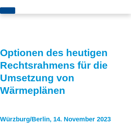
Themen
Projekte
Akzeptanz
Publikationen
Europa
Optionen des heutigen
News
Flächen
Rechtsrahmens für die
Blog
Genehmigungen
Umsetzung von
Karriere
Grundsatzfragen
Wärmeplänen
Über uns
Märkte
Netze
Stiftungsporträt
Würzburg/Berlin, 14. November 2023
Sektorenkopplung
Team