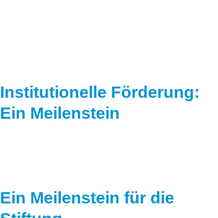
Speicher
Forschungsnetzwerk
Stromerzeugung
Bibliothek
Wärme
Newsletter
Wasserstoff
Infomaterial
Institutionelle Förderung:
Schriften zum Umweltenergierecht
Ein Meilenstein
Ein Meilenstein für die