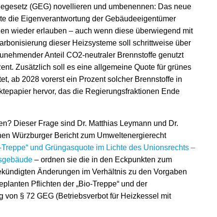
giegesetz (GEG) novellieren und umbenennen: Das neue
e die Eigenverantwortung der Gebäudeeigentümer
gen wieder erlauben – auch wenn diese überwiegend mit
arbonisierung dieser Heizsysteme soll schrittweise über
 zunehmender Anteil CO
2
-neutraler Brennstoffe genutzt
t. Zusätzlich soll es eine allgemeine Quote für grünes
et, ab 2028 vorerst ein Prozent solcher Brennstoffe in
tepapier hervor, das die Regierungsfraktionen Ende
n? Dieser Frage sind Dr. Matthias Leymann und Dr.
nen Würzburger Bericht zum Umweltenergierecht
-Treppe“ und Grüngasquote im Lichte des Unionsrechts –
nsgebäude
– ordnen sie die in den Eckpunkten zum
kündigten Änderungen im Verhältnis zu den Vorgaben
planten Pflichten der „Bio-Treppe“ und der
 von § 72 GEG (Betriebsverbot für Heizkessel mit