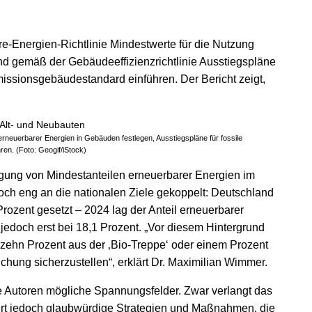
e-Energien-Richtlinie Mindestwerte für die Nutzung
d gemäß der Gebäudeeffizienzrichtlinie Ausstiegspläne
missionsgebäudestandard einführen. Der Bericht zeigt,
neuerbarer Energien in Gebäuden festlegen, Ausstiegspläne für fossile
en. (Foto: Geogif/iStock)
legung von Mindestanteilen erneuerbarer Energien im
ch eng an die nationalen Ziele gekoppelt: Deutschland
Prozent gesetzt – 2024 lag der Anteil erneuerbarer
jedoch erst bei 18,1 Prozent. „Vor diesem Hintergrund
zehn Prozent aus der ‚Bio-Treppe‘ oder einem Prozent
chung sicherzustellen“, erklärt Dr. Maximilian Wimmer.
ie Autoren mögliche Spannungsfelder. Zwar verlangt das
rt jedoch glaubwürdige Strategien und Maßnahmen, die