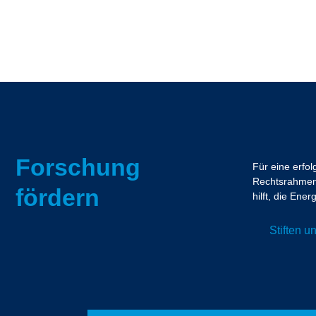
Forschung
Für eine erfo
Rechtsrahmen.
fördern
hilft, die En
Stiften 