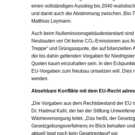
einen vollständigen Ausstieg bis 2040 realistisc
und damit auch die Abstimmung zwischen ‚Bio-T
Matthias Leymann.
Auch beim Nullemissionsgebäudestandard sind 
Neubauten vor Ort keine CO₂-Emissionen aus fos
Treppe“ und Grüngasquote, die auf bilanziellen An
die bis dahin geltenden Vorgaben für Niedrigst
Quoten kaum einzuhalten sein. In den Eckpunk
EU-Vorgaben zum Neubau umsetzen will. Dies mu
werden.
Absehbare Konflikte mit dem EU-Recht adres
„Die Vorgaben aus dem Rechtsbestand der EU m
Dr. Hartmut Kahl, der bei der Stiftung Umwelten
Wärmeversorgung leitet. „Das heißt, der Gesetz
Gesetzgebungsverfahrens im Blick behalten und a
aktuell liegt noch kein Gesetzentwurf vor.