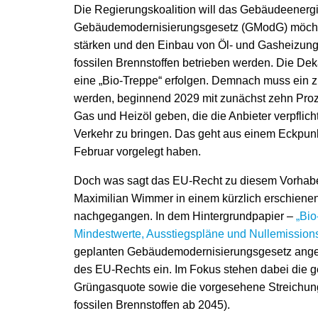
Die Regierungskoalition will das Gebäudeener
Gebäudemodernisierungsgesetz (GModG) möcht
stärken und den Einbau von Öl- und Gasheizun
fossilen Brennstoffen betrieben werden. Die Dek
eine „Bio-Treppe“ erfolgen. Demnach muss ein
werden, beginnend 2029 mit zunächst zehn Prozen
Gas und Heizöl geben, die die Anbieter verpflicht
Verkehr zu bringen. Das geht aus einem Eckpunk
Februar vorgelegt haben.
Doch was sagt das EU-Recht zu diesem Vorhabe
Maximilian Wimmer in einem kürzlich erschiene
nachgegangen. In dem Hintergrundpapier –
„Bio
Mindestwerte, Ausstiegspläne und Nullemissio
geplanten Gebäudemodernisierungsgesetz ange
des EU-Rechts ein. Im Fokus stehen dabei die ge
Grüngasquote sowie die vorgesehene Streichung
fossilen Brennstoffen ab 2045).