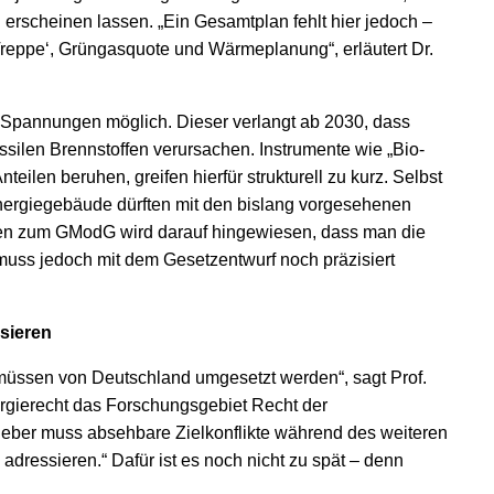
h erscheinen lassen. „Ein Gesamtplan fehlt hier jedoch –
reppe‘, Grüngasquote und Wärmeplanung“, erläutert Dr.
Spannungen möglich. Dieser verlangt ab 2030, dass
silen Brennstoffen verursachen. Instrumente wie „Bio-
teilen beruhen, greifen hierfür strukturell zu kurz. Selbst
energiegebäude dürften mit den bislang vorgesehenen
ten zum GModG wird darauf hingewiesen, dass man die
ss jedoch mit dem Gesetzentwurf noch präzisiert
sieren
üssen von Deutschland umgesetzt werden“, sagt Prof.
ergierecht das Forschungsgebiet Recht der
geber muss absehbare Zielkonflikte während des weiteren
dressieren.“ Dafür ist es noch nicht zu spät – denn