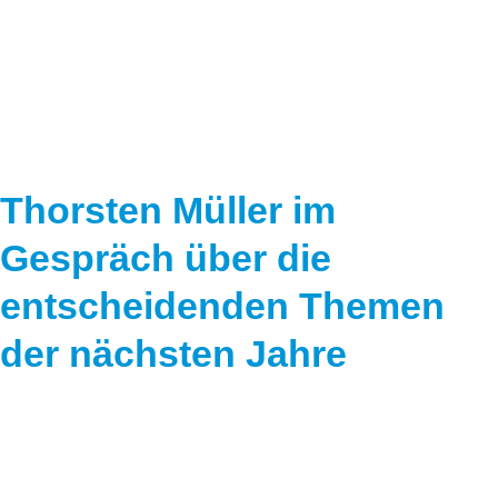
Speicher
Forschungsnetzwerk
Stromerzeugung
Bibliothek
Wärme
Newsletter
Wasserstoff
Infomaterial
Thorsten Müller im
Schriften zum Umweltenergierecht
Gespräch über die
entscheidenden Themen
der nächsten Jahre