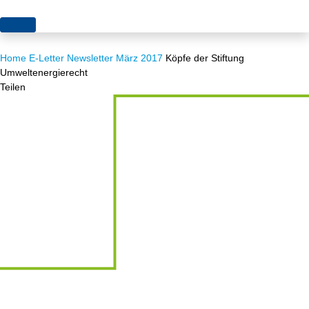
Themen
Home
E-Letter
Newsletter März 2017
Köpfe der Stiftung
Projekte
Akzeptanz
Umweltenergierecht
Teilen
Publikationen
Europa
News
Flächen
Blog
Genehmigungen
Karriere
Grundsatzfragen
Über uns
Märkte
Netze
Stiftungsporträt
Sektorenkopplung
Team