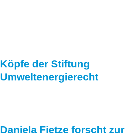
Speicher
Forschungsnetzwerk
Stromerzeugung
Bibliothek
Wärme
Newsletter
Wasserstoff
Infomaterial
Schriften zum Umweltenergierecht
Köpfe der Stiftung
Umweltenergierecht
Daniela Fietze forscht zur