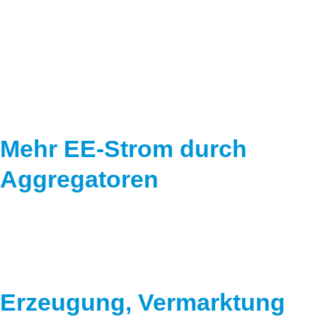
Speicher
Forschungsnetzwerk
Stromerzeugung
Bibliothek
Wärme
Newsletter
Wasserstoff
Infomaterial
Schriften zum Umweltenergierecht
Mehr EE-Strom durch
Aggregatoren
Erzeugung, Vermarktung