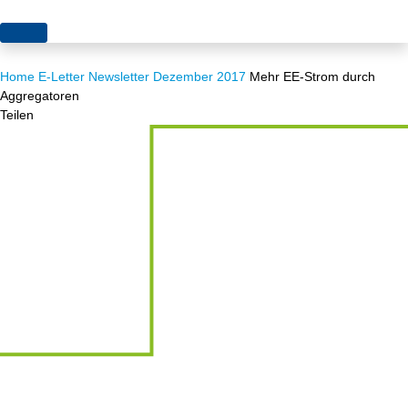
Themen
Home
E-Letter
Newsletter Dezember 2017
Mehr EE-Strom durch
Projekte
Akzeptanz
Aggregatoren
Teilen
Publikationen
Europa
News
Flächen
Blog
Genehmigungen
Karriere
Grundsatzfragen
Über uns
Märkte
Netze
Stiftungsporträt
Sektorenkopplung
Team