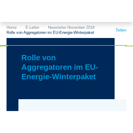
Themen
Projekte
Akzeptanz
Home
E-Letter
Newsletter November 2018
Teilen
Rolle von Aggregatoren im EU-Energie-Winterpaket
Publikationen
Europa
News
Flächen
Rolle von
Blog
Genehmigungen
Aggregatoren im EU-
Energie-Winterpaket
Karriere
Grundsatzfragen
Über uns
Märkte
Netze
Stiftungsporträt
Sektorenkopplung
Team
Speicher
Forschungsnetzwerk