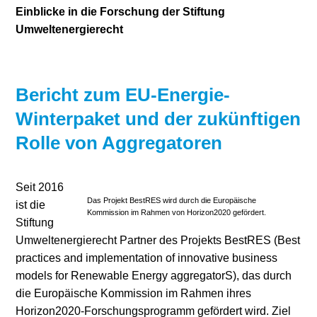
Einblicke in die Forschung der Stiftung
Stromerzeugung
Bibliothek
Umweltenergierecht
Wärme
Newsletter
Wasserstoff
Infomaterial
Bericht zum EU-Energie-
Winterpaket und der zukünftigen
Schriften zum
Rolle von Aggregatoren
Umweltenergierecht
Seit 2016
Das Projekt BestRES wird durch die Europäische
ist die
Kommission im Rahmen von Horizon2020 gefördert.
Stiftung
Umweltenergierecht Partner des Projekts BestRES (Best
practices and implementation of innovative business
models for Renewable Energy aggregatorS), das durch
die Europäische Kommission im Rahmen ihres
Horizon2020-Forschungsprogramm gefördert wird. Ziel