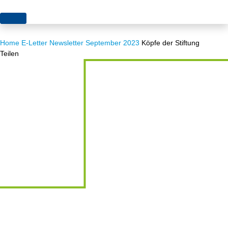
Themen
Home
E-Letter
Newsletter September 2023
Köpfe der Stiftung
Projekte
Akzeptanz
Teilen
Publikationen
Europa
News
Flächen
Blog
Genehmigungen
Karriere
Grundsatzfragen
Über uns
Märkte
Netze
Stiftungsporträt
Sektorenkopplung
Team