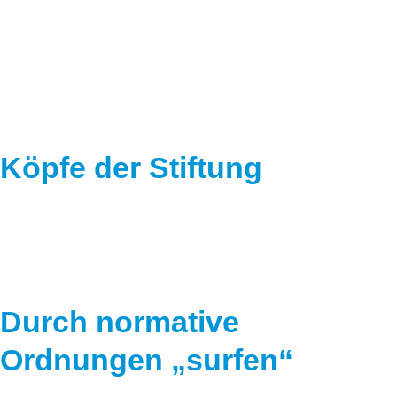
Speicher
Forschungsnetzwerk
Stromerzeugung
Bibliothek
Wärme
Newsletter
Wasserstoff
Infomaterial
Köpfe der Stiftung
Schriften zum Umweltenergierecht
Durch normative
Ordnungen „surfen“