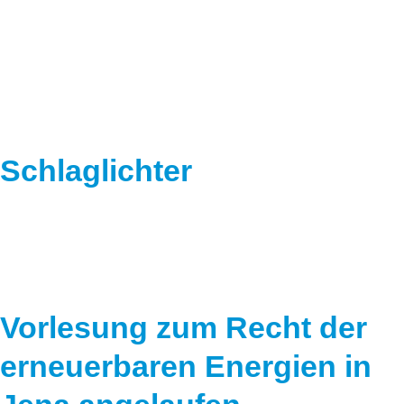
Speicher
Forschungsnetzwerk
Stromerzeugung
Bibliothek
Wärme
Newsletter
Wasserstoff
Infomaterial
Schlaglichter
Schriften zum Umweltenergierecht
Vorlesung zum Recht der
erneuerbaren Energien in