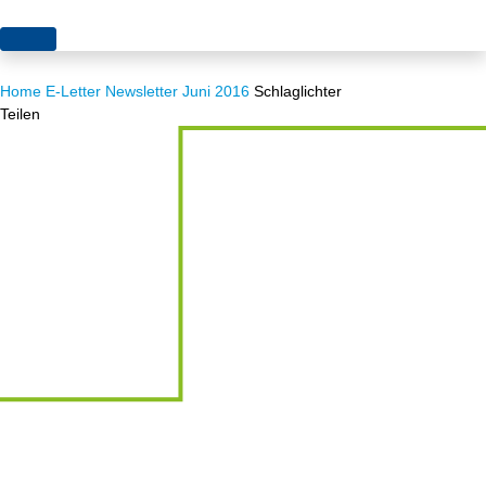
Themen
Home
E-Letter
Newsletter Juni 2016
Schlaglichter
Projekte
Akzeptanz
Teilen
Publikationen
Europa
News
Flächen
Blog
Genehmigungen
Karriere
Grundsatzfragen
Über uns
Märkte
Netze
Stiftungsporträt
Sektorenkopplung
Team