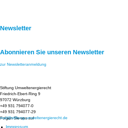
Newsletter
Abonnieren Sie unseren Newsletter
zur Newsletteranmeldung
Stiftung Umweltenergierecht
Friedrich-Ebert-Ring 9
97072 Würzburg
+49 931 794077-0
+49 931 794077-29
mail@stiftung-umweltenergierecht.de
Folgen Sie uns auf
Impressum