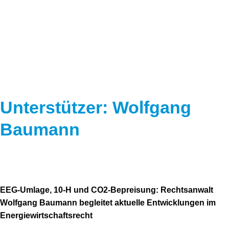
Speicher
Forschungsnetzwerk
Stromerzeugung
Bibliothek
Wärme
Newsletter
Wasserstoff
Infomaterial
Schriften zum Umweltenergierecht
Unterstützer: Wolfgang
Baumann
EEG-Umlage, 10-H und CO
2
-Bepreisung: Rechtsanwalt
Wolfgang Baumann begleitet aktuelle Entwicklungen im
Energiewirtschaftsrecht