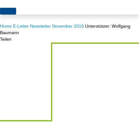
Themen
Home
E-Letter
Newsletter November 2018
Unterstützer: Wolfgang
Projekte
Akzeptanz
Baumann
Teilen
Publikationen
Europa
News
Flächen
Blog
Genehmigungen
Karriere
Grundsatzfragen
Über uns
Märkte
Netze
Stiftungsporträt
Sektorenkopplung
Team