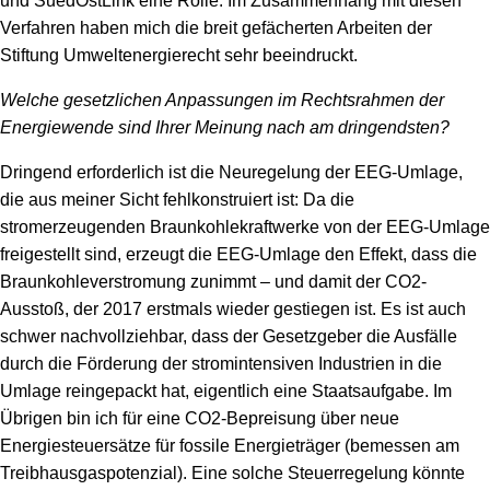
und SuedOstLink eine Rolle. Im Zusammenhang mit diesen
Verfahren haben mich die breit gefächerten Arbeiten der
Stiftung Umweltenergierecht sehr beeindruckt.
Welche gesetzlichen Anpassungen im Rechtsrahmen der
Energiewende sind Ihrer Meinung nach am dringendsten?
Dringend erforderlich ist die Neuregelung der EEG-Umlage,
die aus meiner Sicht fehlkonstruiert ist: Da die
stromerzeugenden Braunkohlekraftwerke von der EEG-Umlage
freigestellt sind, erzeugt die EEG-Umlage den Effekt, dass die
Braunkohleverstromung zunimmt – und damit der CO2-
Ausstoß, der 2017 erstmals wieder gestiegen ist. Es ist auch
schwer nachvollziehbar, dass der Gesetzgeber die Ausfälle
durch die Förderung der stromintensiven Industrien in die
Umlage reingepackt hat, eigentlich eine Staatsaufgabe. Im
Übrigen bin ich für eine CO2-Bepreisung über neue
Energiesteuersätze für fossile Energieträger (bemessen am
Treibhausgaspotenzial). Eine solche Steuerregelung könnte