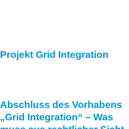
Speicher
Forschungsnetzwerk
Stromerzeugung
Bibliothek
Wärme
Newsletter
Wasserstoff
Infomaterial
Projekt Grid Integration
Schriften zum Umweltenergierecht
Abschluss des Vorhabens
„Grid Integration“ – Was