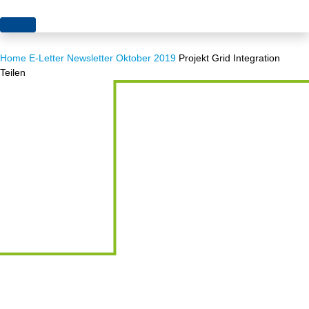
Themen
Home
E-Letter
Newsletter Oktober 2019
Projekt Grid Integration
Projekte
Akzeptanz
Teilen
Publikationen
Europa
News
Flächen
Blog
Genehmigungen
Karriere
Grundsatzfragen
Über uns
Märkte
Netze
Stiftungsporträt
Sektorenkopplung
Team