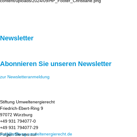
Newsletter
Abonnieren Sie unseren Newsletter
zur Newsletteranmeldung
Stiftung Umweltenergierecht
Friedrich-Ebert-Ring 9
97072 Würzburg
+49 931 794077-0
+49 931 794077-29
mail@stiftung-umweltenergierecht.de
Folgen Sie uns auf