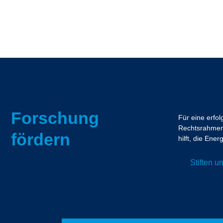
Forschung
Für eine erfo
Rechtsrahmen.
fördern
hilft, die En
Stiften 