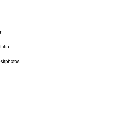
r
tolia
ositphotos