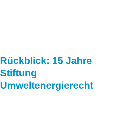
Speicher
Forschungsnetzwerk
Stromerzeugung
Bibliothek
Wärme
Newsletter
Wasserstoff
Infomaterial
Schriften zum Umweltenergierecht
Rückblick: 15 Jahre
Stiftung
Umweltenergierecht