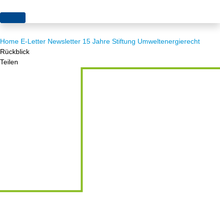
Themen
Home
E-Letter
Newsletter 15 Jahre Stiftung Umweltenergierecht
Projekte
Akzeptanz
Rückblick
Teilen
Publikationen
Europa
News
Flächen
Blog
Genehmigungen
Karriere
Grundsatzfragen
Über uns
Märkte
Netze
Stiftungsporträt
Sektorenkopplung
Team