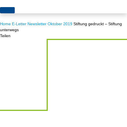
Themen
Home
E-Letter
Newsletter Oktober 2019
Stiftung gedruckt – Stiftung
Projekte
Akzeptanz
unterwegs
Teilen
Publikationen
Europa
News
Flächen
Blog
Genehmigungen
Karriere
Grundsatzfragen
Über uns
Märkte
Netze
Stiftungsporträt
Sektorenkopplung
Team