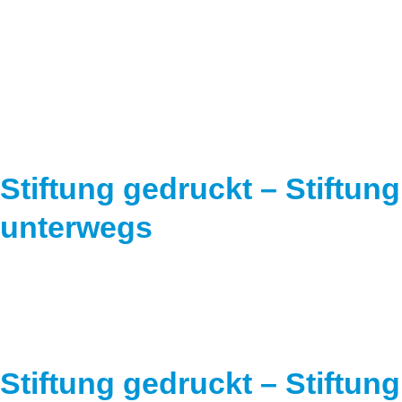
Speicher
Forschungsnetzwerk
Stromerzeugung
Bibliothek
Wärme
Newsletter
Wasserstoff
Infomaterial
Schriften zum Umweltenergierecht
Stiftung gedruckt – Stiftung
unterwegs
Stiftung gedruckt – Stiftung