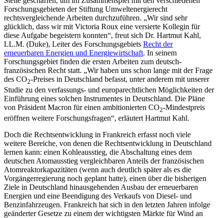
Stelle geschaffen, um im Zusammenspiel mit den verschiedenen
Forschungsgebieten der Stiftung Umweltenergierecht
rechtsvergleichende Arbeiten durchzuführen. „Wir sind sehr
glücklich, dass wir mit Victoria Roux eine versierte Kollegin für
diese Aufgabe begeistern konnten“, freut sich Dr.
Hartmut Kahl,
LL.M. (Duke), Leiter des Forschungsgebiets
Recht der
erneuerbaren Energien und Energiewirtschaft
. In seinem
Forschungsgebiet finden die ersten Arbeiten zum deutsch-
französischen Recht statt. „Wir haben uns schon lange mit der Frage
des CO
-Preises in Deutschland befasst, unter anderem mit unserer
2
Studie zu den verfassungs- und europarechtlichen Möglichkeiten der
Einführung eines solchen Instrumentes in Deutschland. Die Pläne
von Präsident Macron für einen ambitionierten CO
-Mindestpreis
2
eröffnen weitere Forschungsfragen“, erläutert Hartmut Kahl.
Doch die Rechtsentwicklung in Frankreich erfasst noch viele
weitere Bereiche, von denen die Rechtsentwicklung in Deutschland
lernen kann: einen Kohleausstieg, die Abschaltung eines dem
deutschen Atomausstieg vergleichbaren Anteils der französischen
Atomreaktorkapazitäten (wenn auch deutlich später als es die
Vorgängerregierung noch geplant hatte), einen über die bisherigen
Ziele in Deutschland hinausgehenden Ausbau der erneuerbaren
Energien und eine Beendigung des Verkaufs von Diesel- und
Benzinfahrzeugen. Frankreich hat sich in den letzten Jahren infolge
geänderter Gesetze zu einem der wichtigsten Märkte für Wind an