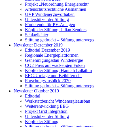
Projekt „Neuordnung Energierecht“
Artenschutzrechtliche Ausnahmen
UVP Windenergievorhaben
Unterstützer der Stiftung
Förderende für PV-Anlagen
Köpfe der Stiftung: Julian Senders
Schlaglichter
Stiftung gedruckt – Stiftung unterwegs
Newsletter Dezember 2019
Editorial Dezember 2019
Regionale Energieplattformen
Genehmigungsstau Windenergie
CO2-Preis auf wackeligen Füßen
Köpfe der Stiftung: Hannah Lallathin
EEG-Umlage und Beihilferecht
Forschungsausblick 2020
Stiftung gedruckt – Stiftung unterwegs
Newsletter Oktober 2019
Editorial
Werkstattbericht Windenergieausbau
Weiterentwicklung EEG
Projekt Grid Integration
Unterstützer der Stiftung
Köpfe der Stiftung
Stiftung gedruckt – Stiftung unterwegs