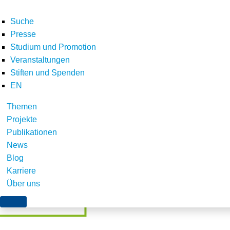
Suche
Presse
Studium und Promotion
Veranstaltungen
Home
E-Letter
Newsletter März 2016
Editorial März 2016
Stiften und Spenden
Teilen
EN
Themen
Projekte
Publikationen
News
Blog
Karriere
Über uns