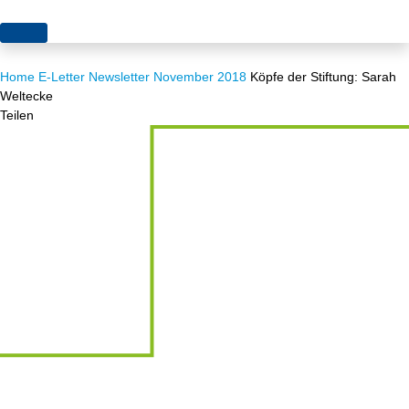
Themen
Home
E-Letter
Newsletter November 2018
Köpfe der Stiftung: Sarah
Projekte
Akzeptanz
Weltecke
Teilen
Publikationen
Europa
News
Flächen
Blog
Genehmigungen
Karriere
Grundsatzfragen
Über uns
Märkte
Netze
Stiftungsporträt
Sektorenkopplung
Team