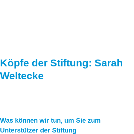
Speicher
Forschungsnetzwerk
Stromerzeugung
Bibliothek
Wärme
Newsletter
Wasserstoff
Infomaterial
Schriften zum Umweltenergierecht
Köpfe der Stiftung: Sarah
Weltecke
Was können wir tun, um Sie zum
Unterstützer der Stiftung