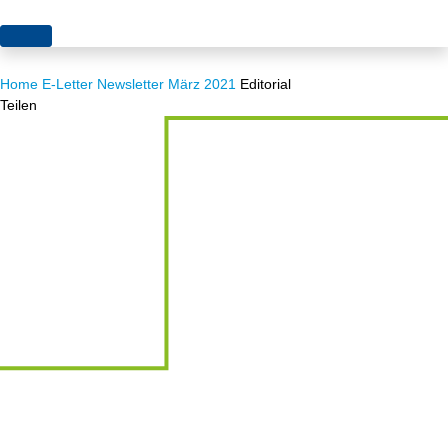
Themen
Home
E-Letter
Newsletter März 2021
Editorial
Projekte
Akzeptanz
Teilen
Publikationen
Europa
News
Flächen
Blog
Genehmigungen
Karriere
Grundsatzfragen
Über uns
Märkte
Netze
Stiftungsporträt
Sektorenkopplung
Team