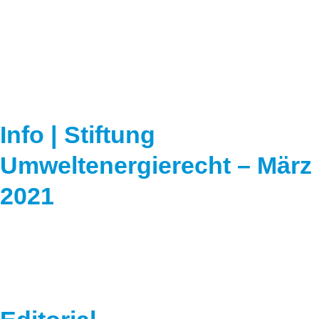
Speicher
Forschungsnetzwerk
Stromerzeugung
Bibliothek
Wärme
Newsletter
Wasserstoff
Infomaterial
Info | Stiftung
Schriften zum Umweltenergierecht
Umweltenergierecht – März
2021