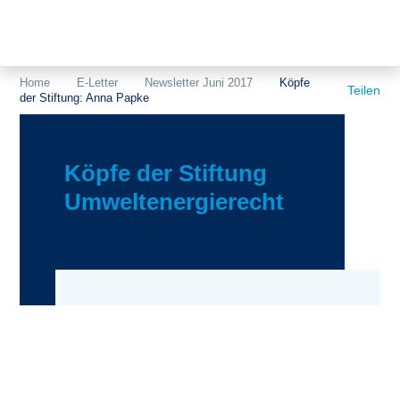
Themen
Projekte
Akzeptanz
Home
E-Letter
Newsletter Juni 2017
Köpfe
Teilen
der Stiftung: Anna Papke
Publikationen
Europa
News
Flächen
Köpfe der Stiftung
Blog
Genehmigungen
Umweltenergierecht
Karriere
Grundsatzfragen
Über uns
Märkte
Netze
Stiftungsporträt
Sektorenkopplung
Team
Speicher
Forschungsnetzwerk