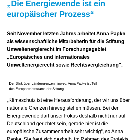
„Die Energiewende ist ein
Stromerzeugung
Bibliothek
europäischer Prozess“
Wärme
Newsletter
Seit November letzten Jahres arbeitet Anna Papke
Wasserstoff
Infomaterial
als wissenschaftliche Mitarbeiterin für die Stiftung
Umweltenergierecht im Forschungsgebiet
Schriften zum
„Europäisches und internationales
Umweltenergierecht
Umweltenergierecht sowie Rechtsvergleichung“.
Der Blick über Ländergrenzen hinweg: Anna Papke ist Teil
des Europarechtsteams der Stiftung.
„Klimaschutz ist eine Herausforderung, der wir uns über
nationale Grenzen hinweg stellen müssen. Bei der
Energiewende darf unser Fokus deshalb nicht nur auf
Deutschland gerichtet sein, gerade hier ist die
europäische Zusammenarbeit sehr wichtig“, so Anna
Papke. Sie freut sich deshalb, im Rahmen des Projekts