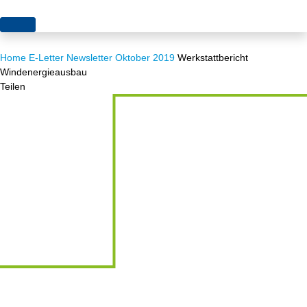
Themen
Home
E-Letter
Newsletter Oktober 2019
Werkstattbericht
Projekte
Akzeptanz
Windenergieausbau
Teilen
Publikationen
Europa
News
Flächen
Blog
Genehmigungen
Karriere
Grundsatzfragen
Über uns
Märkte
Netze
Stiftungsporträt
Sektorenkopplung
Team