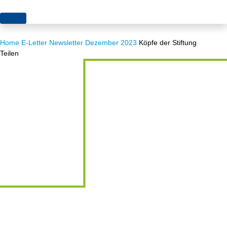
Themen
Home
E-Letter
Newsletter Dezember 2023
Köpfe der Stiftung
Projekte
Akzeptanz
Teilen
Publikationen
Europa
News
Flächen
Blog
Genehmigungen
Karriere
Grundsatzfragen
Über uns
Märkte
Netze
Stiftungsporträt
Sektorenkopplung
Team