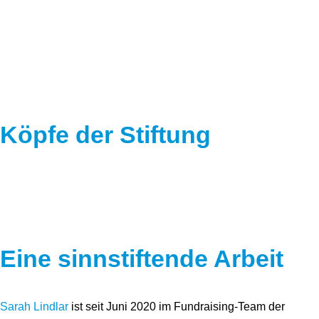
Speicher
Forschungsnetzwerk
Stromerzeugung
Bibliothek
Wärme
Newsletter
Wasserstoff
Infomaterial
Köpfe der Stiftung
Schriften zum Umweltenergierecht
Eine sinnstiftende Arbeit
Sarah Lindlar
ist seit Juni 2020 im Fundraising-Team der