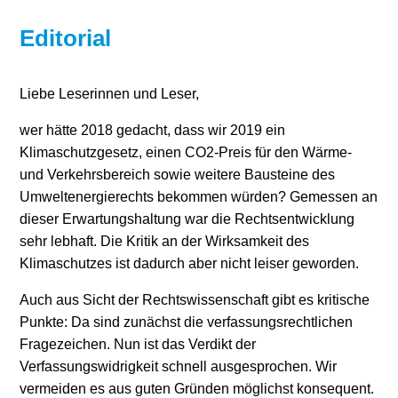
Stromerzeugung
Bibliothek
Editorial
Wärme
Newsletter
Liebe Leserinnen und Leser,
Wasserstoff
Infomaterial
wer hätte 2018 gedacht, dass wir 2019 ein
Klimaschutzgesetz, einen CO
2
-Preis für den Wärme-
Schriften zum
und Verkehrsbereich sowie weitere Bausteine des
Umweltenergierecht
Umweltenergierechts bekommen würden? Gemessen an
dieser Erwartungshaltung war die Rechtsentwicklung
sehr lebhaft. Die Kritik an der Wirksamkeit des
Klimaschutzes ist dadurch aber nicht leiser geworden.
Auch aus Sicht der Rechtswissenschaft gibt es kritische
Punkte: Da sind zunächst die verfassungsrechtlichen
Fragezeichen. Nun ist das Verdikt der
Verfassungswidrigkeit schnell ausgesprochen. Wir
vermeiden es aus guten Gründen möglichst konsequent.