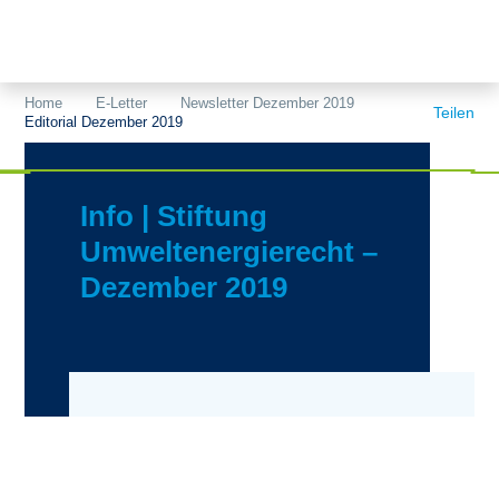
Themen
Projekte
Akzeptanz
Home
E-Letter
Newsletter Dezember 2019
Teilen
Editorial Dezember 2019
Publikationen
Europa
News
Flächen
Info | Stiftung
Blog
Genehmigungen
Umweltenergierecht –
Dezember 2019
Karriere
Grundsatzfragen
Über uns
Märkte
Netze
Stiftungsporträt
Sektorenkopplung
Team
Speicher
Forschungsnetzwerk