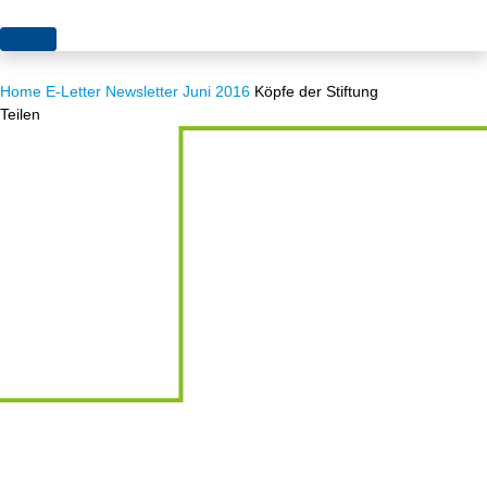
Themen
Home
E-Letter
Newsletter Juni 2016
Köpfe der Stiftung
Projekte
Akzeptanz
Teilen
Publikationen
Europa
News
Flächen
Blog
Genehmigungen
Karriere
Grundsatzfragen
Über uns
Märkte
Netze
Stiftungsporträt
Sektorenkopplung
Team