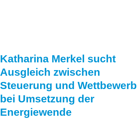
Speicher
Forschungsnetzwerk
Stromerzeugung
Bibliothek
Wärme
Newsletter
Wasserstoff
Infomaterial
Katharina Merkel sucht
Schriften zum Umweltenergierecht
Ausgleich zwischen
Steuerung und Wettbewerb
bei Umsetzung der
Energiewende