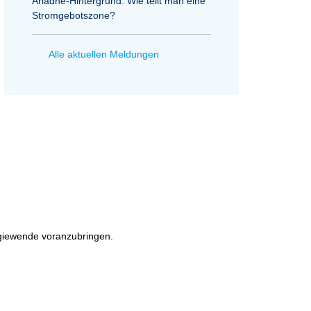
Ariadne-Hintergrund: Wie teilt man eine
Stromgebotszone?
Alle aktuellen Meldungen
rgiewende voranzubringen.