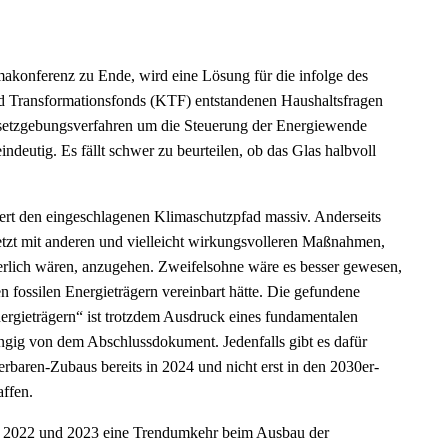
makonferenz zu Ende, wird eine Lösung für die infolge des
d Transformationsfonds (KTF) entstandenen Haushaltsfragen
Gesetzgebungsverfahren um die Steuerung der Energiewende
ndeutig. Es fällt schwer zu beurteilen, ob das Glas halbvoll
ert den eingeschlagenen Klimaschutzpfad massiv. Anderseits
jetzt mit anderen und vielleicht wirkungsvolleren Maßnahmen,
derlich wären, anzugehen. Zweifelsohne wäre es besser gewesen,
 fossilen Energieträgern vereinbart hätte. Die gefundene
ergieträgern“ ist trotzdem Ausdruck eines fundamentalen
ngig von dem Abschlussdokument. Jedenfalls gibt es dafür
rbaren-Zubaus bereits in 2024 und nicht erst in den 2030er-
ffen.
n 2022 und 2023 eine Trendumkehr beim Ausbau der