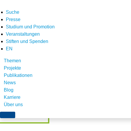
Suche
Presse
Studium und Promotion
Veranstaltungen
Home
E-Letter
Newsletter Dezember 2023
Editorial
Stiften und Spenden
Teilen
EN
Themen
Projekte
Publikationen
News
Blog
Karriere
Über uns