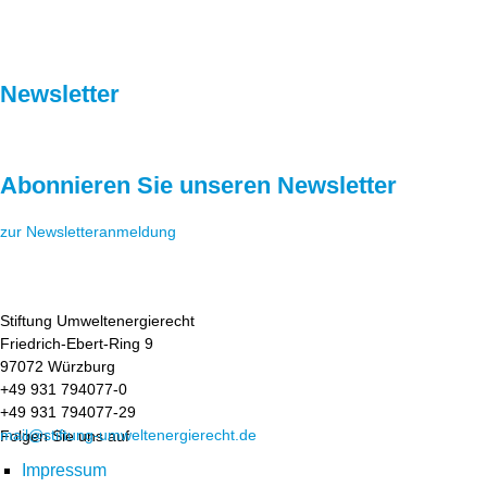
Newsletter
Abonnieren Sie unseren Newsletter
zur Newsletteranmeldung
Stiftung Umweltenergierecht
Friedrich-Ebert-Ring 9
97072 Würzburg
+49 931 794077-0
+49 931 794077-29
mail@stiftung-umweltenergierecht.de
Folgen Sie uns auf
Impressum