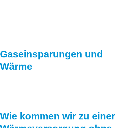
Speicher
Forschungsnetzwerk
Stromerzeugung
Bibliothek
Wärme
Newsletter
Wasserstoff
Infomaterial
Gaseinsparungen und
Schriften zum Umweltenergierecht
Wärme
Wie kommen wir zu einer