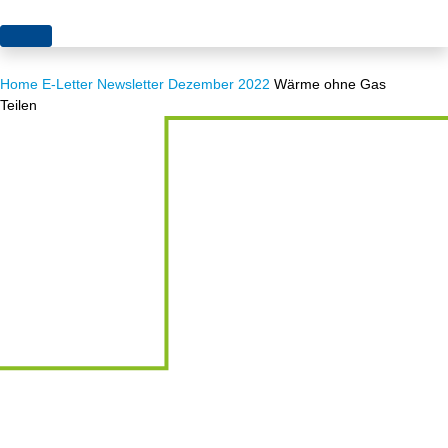
Themen
Home
E-Letter
Newsletter Dezember 2022
Wärme ohne Gas
Projekte
Akzeptanz
Teilen
Publikationen
Europa
News
Flächen
Blog
Genehmigungen
Karriere
Grundsatzfragen
Über uns
Märkte
Netze
Stiftungsporträt
Sektorenkopplung
Team