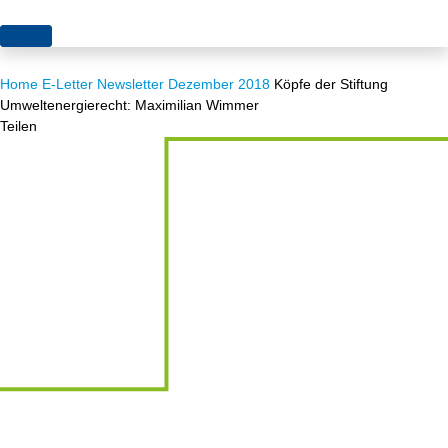
Themen
Home
E-Letter
Newsletter Dezember 2018
Köpfe der Stiftung
Projekte
Akzeptanz
Umweltenergierecht: Maximilian Wimmer
Teilen
Publikationen
Europa
News
Flächen
Blog
Genehmigungen
Karriere
Grundsatzfragen
Über uns
Märkte
Netze
Stiftungsporträt
Sektorenkopplung
Team