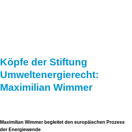
Speicher
Forschungsnetzwerk
Stromerzeugung
Bibliothek
Wärme
Newsletter
Wasserstoff
Infomaterial
Schriften zum Umweltenergierecht
Köpfe der Stiftung
Umweltenergierecht:
Maximilian Wimmer
Maximilian Wimmer begleitet den europäischen Prozess
der Energiewende