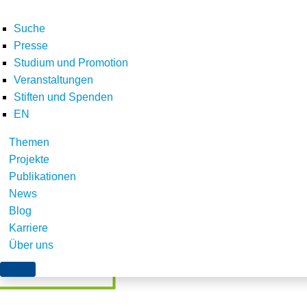
Suche
Presse
Studium und Promotion
Veranstaltungen
Home
E-Letter
Newsletter Juni 2018
Studie zu kommunaler Teilhabe a
Stiften und Spenden
Teilen
EN
Themen
Projekte
Publikationen
News
Blog
Karriere
Über uns