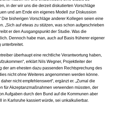
en, in der wir uns die derzeit diskutierten Vorschläge
uen und am Ende ein eigenes Modell zur Diskussion
.“ Die bisherigen Vorschläge anderer Kollegen seien eine
sen. „Sich auf etwas zu stützen, was schon aufgeschrieben
chreibt er den Ausgangspunkt der Studie. Was die
tlich. Dennoch habe man, auch auf Basis früherer eigener
unterbreitet.
Betreiber überhaupt eine rechtliche Verantwortung haben,
fzukommen“, erklärt Nils Wegner, Projektleiter der
ung der am ehesten dazu passenden Rechtsprechung des
 dies nicht ohne Weiteres angenommen werden könne.
aher nicht empfehlenswert“, ergänzt er. „Zumal die
 für Akzeptanzmaßnahmen verwenden müssten, der
von Aufgaben durch den Bund auf die Kommunen aber
 in Karlsruhe kassiert würde, sei unkalkulierbar.