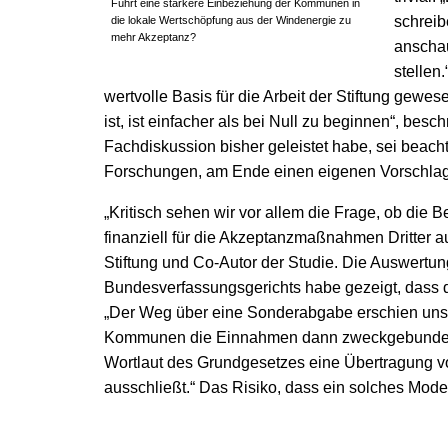
Führt eine stärkere Einbeziehung der Kommunen in
schreib
die lokale Wertschöpfung aus der Windenergie zu
mehr Akzeptanz?
anscha
stellen
wertvolle Basis für die Arbeit der Stiftung gewe
ist, ist einfacher als bei Null zu beginnen“, bes
Fachdiskussion bisher geleistet habe, sei beach
Forschungen, am Ende einen eigenen Vorschlag 
„Kritisch sehen wir vor allem die Frage, ob die 
finanziell für die Akzeptanzmaßnahmen Dritter au
Stiftung und Co-Autor der Studie. Die Auswert
Bundesverfassungsgerichts habe gezeigt, dass
„Der Weg über eine Sonderabgabe erschien uns d
Kommunen die Einnahmen dann zweckgebunden
Wortlaut des Grundgesetzes eine Übertragung 
ausschließt.“ Das Risiko, dass ein solches Modell