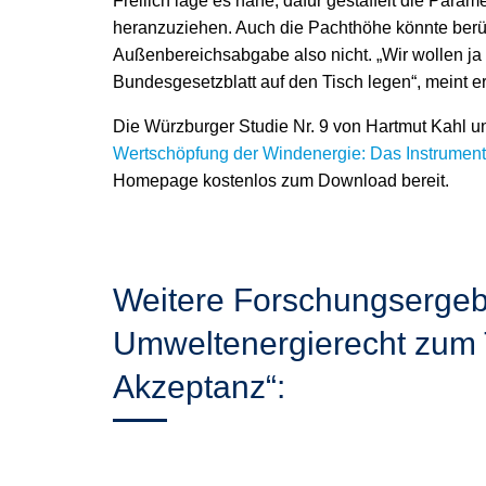
Freilich läge es nahe, dafür gestaffelt die Par
heranzuziehen. Auch die Pachthöhe könnte berück
Außenbereichsabgabe also nicht. „Wir wollen ja e
Bundesgesetzblatt auf den Tisch legen“, meint er
Die Würzburger Studie Nr. 9 von Hartmut Kahl 
Wertschöpfung der Windenergie: Das Instrumen
Homepage kostenlos zum Download bereit.
Weitere Forschungsergebn
Umweltenergierecht zum
Akzeptanz“: