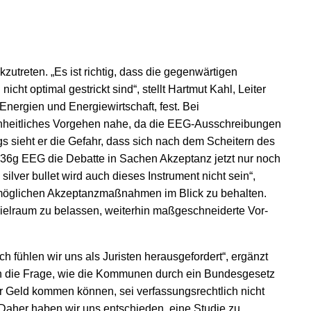
kzutreten. „Es ist richtig, dass die gegenwärtigen
ht optimal gestrickt sind“, stellt Hartmut Kahl, Leiter
nergien und Energiewirtschaft, fest. Bei
heitliches Vorgehen nahe, da die EEG-Ausschreibungen
gs sieht er die Gefahr, dass sich nach dem Scheitern des
 36g EEG die Debatte in Sachen Akzeptanz jetzt nur noch
lver bullet wird auch dieses Instrument nicht sein“,
n möglichen Akzeptanzmaßnahmen im Blick zu behalten.
elraum zu belassen, weiterhin maßgeschneiderte Vor-
h fühlen wir uns als Juristen herausgefordert“, ergänzt
n die Frage, wie die Kommunen durch ein Bundesgesetz
 Geld kommen können, sei verfassungsrechtlich nicht
. „Daher haben wir uns entschieden, eine Studie zu