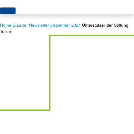
Themen
Home
E-Letter
Newsletter Dezember 2024
Unterstützer der Stiftung
Projekte
Akzeptanz
Teilen
Publikationen
Europa
News
Flächen
Blog
Genehmigungen
Karriere
Grundsatzfragen
Über uns
Märkte
Netze
Stiftungsporträt
Sektorenkopplung
Team