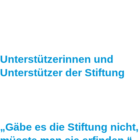
Speicher
Forschungsnetzwerk
Stromerzeugung
Bibliothek
Wärme
Newsletter
Wasserstoff
Infomaterial
Unterstützerinnen und
Schriften zum Umweltenergierecht
Unterstützer der Stiftung
„Gäbe es die Stiftung nicht,