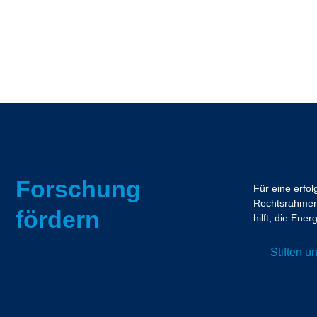
Forschung
Für eine erfo
Rechtsrahmen.
fördern
hilft, die En
Stiften 