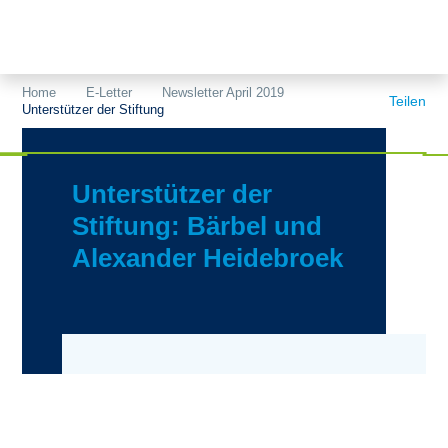
Themen
Projekte
Akzeptanz
Home
E-Letter
Newsletter April 2019
Teilen
Unterstützer der Stiftung
Publikationen
Europa
News
Flächen
Unterstützer der
Blog
Genehmigungen
Stiftung: Bärbel und
Alexander Heidebroek
Karriere
Grundsatzfragen
Über uns
Märkte
Netze
Stiftungsporträt
Sektorenkopplung
Team
Speicher
Forschungsnetzwerk