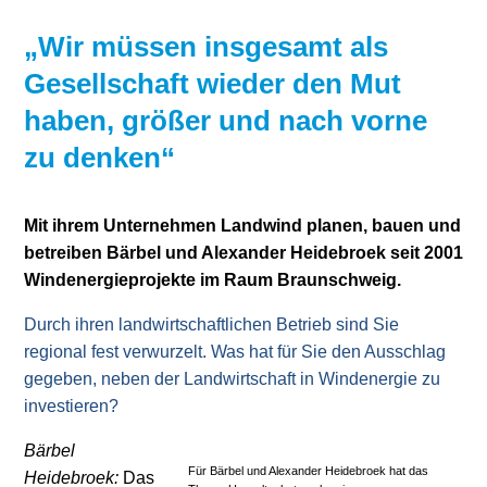
Stromerzeugung
Bibliothek
„Wir müssen insgesamt als
Gesellschaft wieder den Mut
Wärme
Newsletter
haben, größer und nach vorne
Wasserstoff
Infomaterial
zu denken“
Schriften zum
Umweltenergierecht
Mit ihrem Unternehmen Landwind planen, bauen und
betreiben Bärbel und Alexander Heidebroek seit 2001
Windenergieprojekte im Raum Braunschweig.
Durch ihren landwirtschaftlichen Betrieb sind Sie
regional fest verwurzelt. Was hat für Sie den Ausschlag
gegeben, neben der Landwirtschaft in Windenergie zu
investieren?
Bärbel
Für Bärbel und Alexander Heidebroek hat das
Heidebroek:
Das