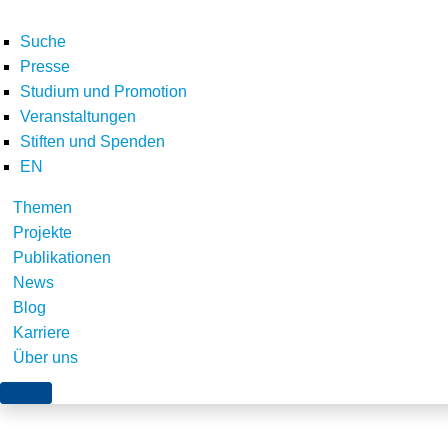
Suche
Presse
Studium und Promotion
Veranstaltungen
Home
E-Letter
Newsletter November 2016
Weichen für die Erneuerbar
Stiften und Spenden
Teilen
EN
Themen
Projekte
Publikationen
News
Blog
Karriere
Über uns