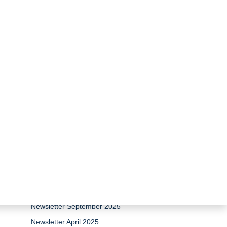
zurück zur Übersicht
Newsletter April 2026
Newsletter 15 Jahre Stiftung
Umweltenergierecht
Newsletter Dezember 2025
Newsletter September 2025
Newsletter April 2025