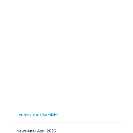
Speicher
Forschungsnetzwerk
Stromerzeugung
Bibliothek
Wärme
Newsletter
Wasserstoff
Infomaterial
Schriften zum Umweltenergierecht
zurück zur Übersicht
Newsletter April 2026