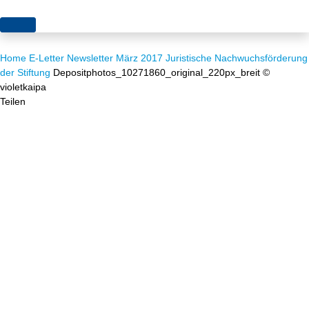
Themen
Home
E-Letter
Newsletter März 2017
Juristische Nachwuchsförderung
Projekte
Akzeptanz
der Stiftung
Depositphotos_10271860_original_220px_breit ©
violetkaipa
Publikationen
Europa
Teilen
News
Flächen
Blog
Genehmigungen
Karriere
Grundsatzfragen
Über uns
Märkte
Netze
Stiftungsporträt
Sektorenkopplung
Team