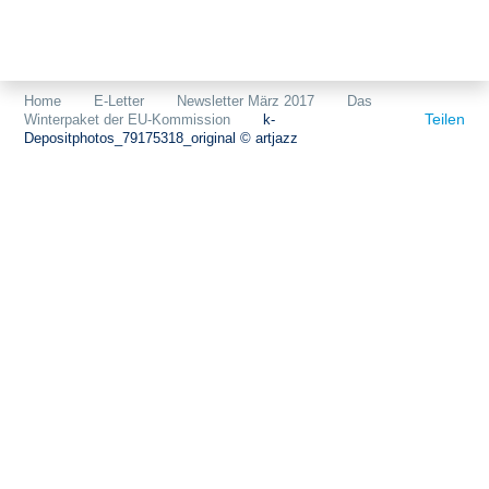
Themen
Projekte
Akzeptanz
Home
E-Letter
Newsletter März 2017
Das
Teilen
Winterpaket der EU-Kommission
k-
Publikationen
Europa
Depositphotos_79175318_original © artjazz
News
Flächen
Blog
Genehmigungen
Karriere
Grundsatzfragen
Über uns
Märkte
Netze
Stiftungsporträt
Sektorenkopplung
Team
Speicher
Forschungsnetzwerk