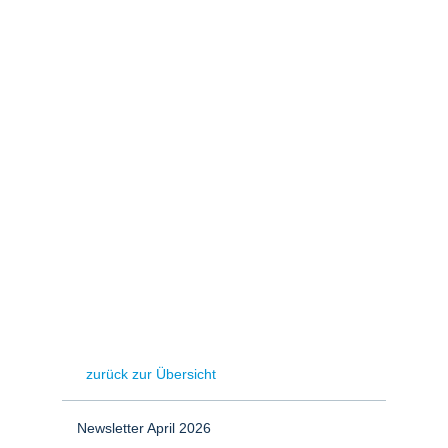
Stromerzeugung
Bibliothek
Wärme
Newsletter
Wasserstoff
Infomaterial
Schriften zum
Umweltenergierecht
zurück zur Übersicht
Newsletter April 2026