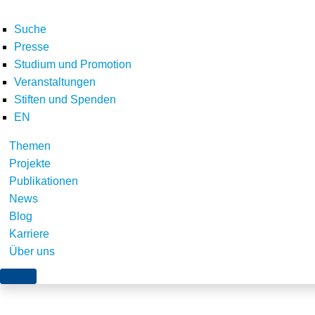
Suche
Presse
Studium und Promotion
Veranstaltungen
Home
E-Letter
Newsletter März 2017
Analyse zu rechtlichen Hindernis
Stiften und Spenden
Teilen
EN
Themen
Projekte
Publikationen
News
Blog
Karriere
Über uns