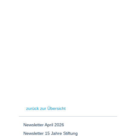
Stromerzeugung
Bibliothek
Wärme
Newsletter
Wasserstoff
Infomaterial
Schriften zum
Umweltenergierecht
zurück zur Übersicht
Newsletter April 2026
Newsletter 15 Jahre Stiftung