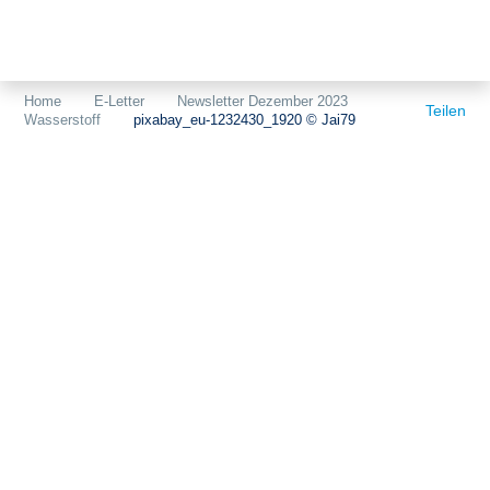
Themen
Projekte
Akzeptanz
Home
E-Letter
Newsletter Dezember 2023
Teilen
Wasserstoff
pixabay_eu-1232430_1920 © Jai79
Publikationen
Europa
News
Flächen
Blog
Genehmigungen
Karriere
Grundsatzfragen
Über uns
Märkte
Netze
Stiftungsporträt
Sektorenkopplung
Team
Speicher
Forschungsnetzwerk