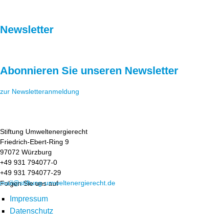
Newsletter
Abonnieren Sie unseren Newsletter
zur Newsletteranmeldung
Stiftung Umweltenergierecht
Friedrich-Ebert-Ring 9
97072 Würzburg
+49 931 794077-0
+49 931 794077-29
mail@stiftung-umweltenergierecht.de
Folgen Sie uns auf
Impressum
Datenschutz