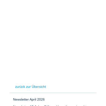
Speicher
Forschungsnetzwerk
Stromerzeugung
Bibliothek
Wärme
Newsletter
Wasserstoff
Infomaterial
Schriften zum Umweltenergierecht
zurück zur Übersicht
Newsletter April 2026