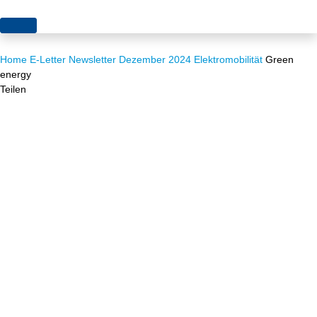
Themen
Home
E-Letter
Newsletter Dezember 2024
Elektromobilität
Green
Projekte
Akzeptanz
energy
Teilen
Publikationen
Europa
News
Flächen
Blog
Genehmigungen
Karriere
Grundsatzfragen
Über uns
Märkte
Netze
Stiftungsporträt
Sektorenkopplung
Team