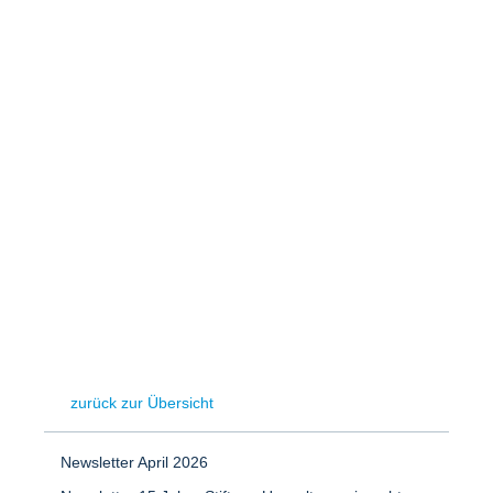
Speicher
Forschungsnetzwerk
Stromerzeugung
Bibliothek
Wärme
Newsletter
Wasserstoff
Infomaterial
Schriften zum Umweltenergierecht
zurück zur Übersicht
Newsletter April 2026