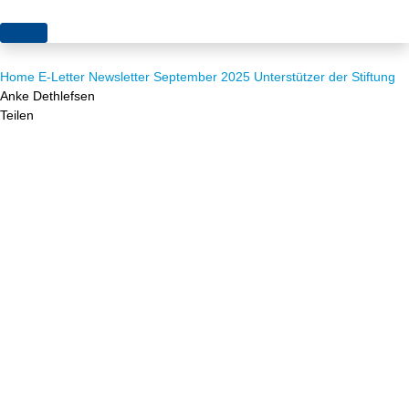
Themen
Home
E-Letter
Newsletter September 2025
Unterstützer der Stiftung
Projekte
Akzeptanz
Anke Dethlefsen
Teilen
Publikationen
Europa
News
Flächen
Blog
Genehmigungen
Karriere
Grundsatzfragen
Über uns
Märkte
Netze
Stiftungsporträt
Sektorenkopplung
Team