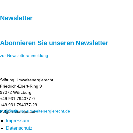
Newsletter
Abonnieren Sie unseren Newsletter
zur Newsletteranmeldung
Stiftung Umweltenergierecht
Friedrich-Ebert-Ring 9
97072 Würzburg
+49 931 794077-0
+49 931 794077-29
mail@stiftung-umweltenergierecht.de
Folgen Sie uns auf
Impressum
Datenschutz