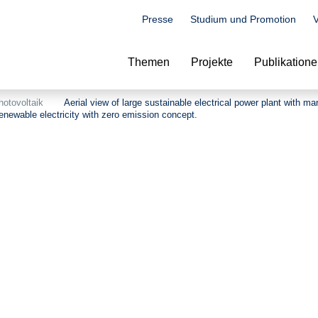
Presse
Studium und Promotion
V
Suche
Themen
Projekte
Publikation
hotovoltaik
Aerial view of large sustainable electrical power plant with ma
Renewable electricity with zero emission concept.