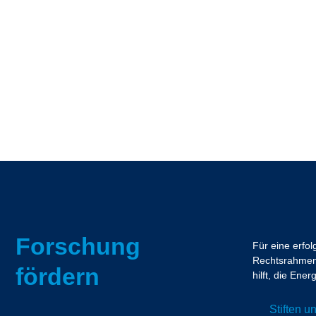
Forschung
Für eine erfo
Rechtsrahmen.
fördern
hilft, die En
Stiften 