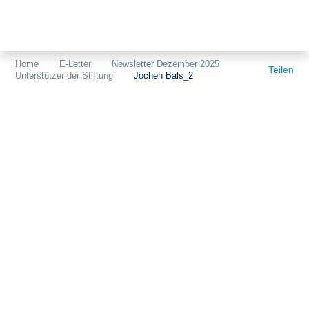
Themen
Projekte
Akzeptanz
Home
E-Letter
Newsletter Dezember 2025
Teilen
Unterstützer der Stiftung
Jochen Bals_2
Publikationen
Europa
News
Flächen
Blog
Genehmigungen
Karriere
Grundsatzfragen
Über uns
Märkte
Netze
Stiftungsporträt
Sektorenkopplung
Team
Speicher
Forschungsnetzwerk