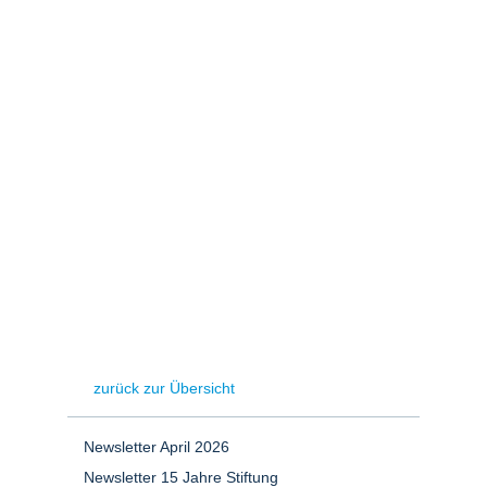
Stromerzeugung
Bibliothek
Wärme
Newsletter
Wasserstoff
Infomaterial
Schriften zum
Umweltenergierecht
zurück zur Übersicht
Newsletter April 2026
Newsletter 15 Jahre Stiftung