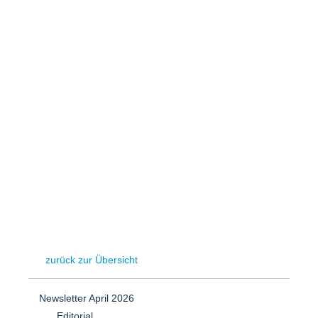
Speicher
Forschungsnetzwerk
Stromerzeugung
Bibliothek
Wärme
Newsletter
Wasserstoff
Infomaterial
Schriften zum Umweltenergierecht
zurück zur Übersicht
Newsletter April 2026
Editorial