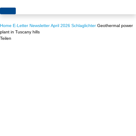
Themen
Home
E-Letter
Newsletter April 2026
Schlaglichter
Geothermal power
Projekte
Akzeptanz
plant in Tuscany hills
Teilen
Publikationen
Europa
News
Flächen
Blog
Genehmigungen
Karriere
Grundsatzfragen
Über uns
Märkte
Netze
Stiftungsporträt
Sektorenkopplung
Team