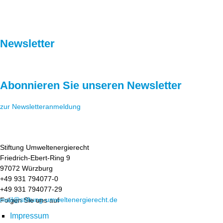
Newsletter
Abonnieren Sie unseren Newsletter
zur Newsletteranmeldung
Stiftung Umweltenergierecht
Friedrich-Ebert-Ring 9
97072 Würzburg
+49 931 794077-0
+49 931 794077-29
mail@stiftung-umweltenergierecht.de
Folgen Sie uns auf
Impressum