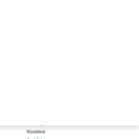
zurück zur Übersicht
Newsletter April 2026
Newsletter 15 Jahre Stiftung
Umweltenergierecht
Editorial
Im Gespräch
Rückblick