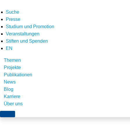
Suche
Presse
Studium und Promotion
Veranstaltungen
Home
E-Letter
Newsletter 15 Jahre Stiftung Umweltenergierecht
Editor
Stiften und Spenden
Teilen
EN
Themen
Projekte
Publikationen
News
Blog
Karriere
Über uns