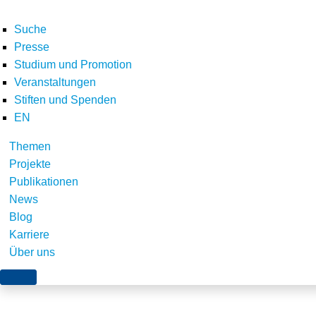
Suche
Presse
Studium und Promotion
Veranstaltungen
Home
E-Letter
Newsletter September 2023
Schlaglichter
pixabay_eu-f
Stiften und Spenden
Teilen
EN
Themen
Projekte
Publikationen
News
Blog
Karriere
Über uns