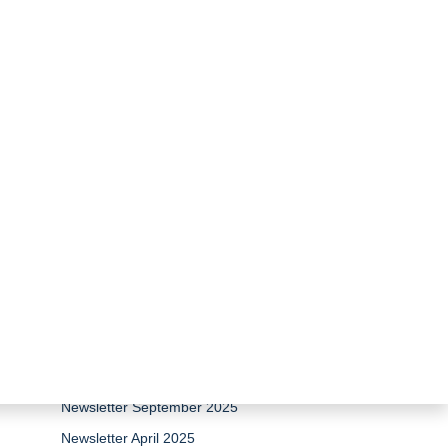
zurück zur Übersicht
Newsletter April 2026
Newsletter 15 Jahre Stiftung
Umweltenergierecht
Newsletter Dezember 2025
Newsletter September 2025
Newsletter April 2025