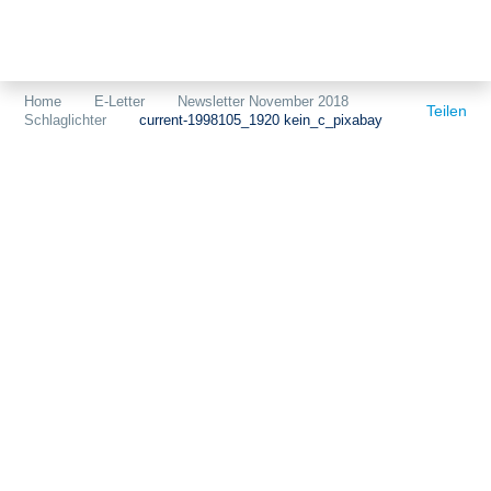
Themen
Projekte
Akzeptanz
Home
E-Letter
Newsletter November 2018
Teilen
Schlaglichter
current-1998105_1920 kein_c_pixabay
Publikationen
Europa
News
Flächen
Blog
Genehmigungen
Karriere
Grundsatzfragen
Über uns
Märkte
Netze
Stiftungsporträt
Sektorenkopplung
Team
Speicher
Forschungsnetzwerk