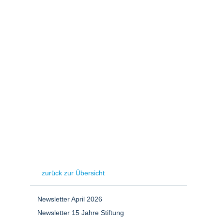
Stromerzeugung
Bibliothek
Wärme
Newsletter
Wasserstoff
Infomaterial
Schriften zum
Umweltenergierecht
zurück zur Übersicht
Newsletter April 2026
Newsletter 15 Jahre Stiftung