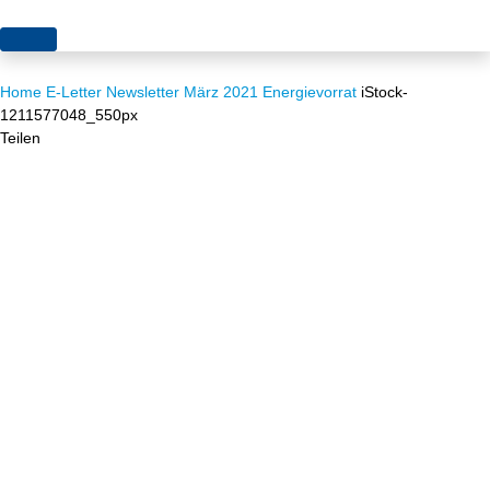
Themen
Home
E-Letter
Newsletter März 2021
Energievorrat
iStock-
Projekte
Akzeptanz
1211577048_550px
Teilen
Publikationen
Europa
News
Flächen
Blog
Genehmigungen
Karriere
Grundsatzfragen
Über uns
Märkte
Netze
Stiftungsporträt
Sektorenkopplung
Team