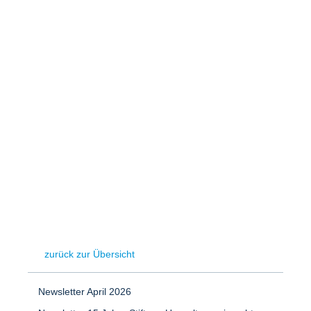
Speicher
Forschungsnetzwerk
Stromerzeugung
Bibliothek
Wärme
Newsletter
Wasserstoff
Infomaterial
Schriften zum Umweltenergierecht
zurück zur Übersicht
Newsletter April 2026