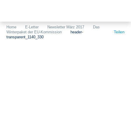
Themen
Projekte
Akzeptanz
Home
E-Letter
Newsletter März 2017
Das
Teilen
Winterpaket der EU-Kommission
header-
Publikationen
Europa
transparent_1140_330
News
Flächen
Blog
Genehmigungen
Karriere
Grundsatzfragen
Über uns
Märkte
Netze
Stiftungsporträt
Sektorenkopplung
Team
Speicher
Forschungsnetzwerk