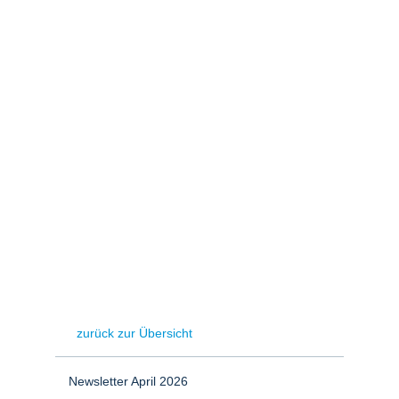
Stromerzeugung
Bibliothek
Wärme
Newsletter
Wasserstoff
Infomaterial
Schriften zum
Umweltenergierecht
zurück zur Übersicht
Newsletter April 2026