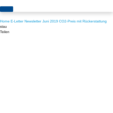
Themen
Home
E-Letter
Newsletter Juni 2019
CO2-Preis mit Rückerstattung
Projekte
Akzeptanz
stau
Teilen
Publikationen
Europa
News
Flächen
Blog
Genehmigungen
Karriere
Grundsatzfragen
Über uns
Märkte
Netze
Stiftungsporträt
Sektorenkopplung
Team