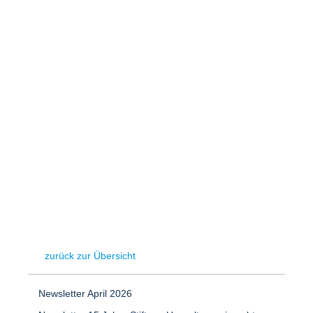
Speicher
Forschungsnetzwerk
Stromerzeugung
Bibliothek
Wärme
Newsletter
Wasserstoff
Infomaterial
Schriften zum Umweltenergierecht
zurück zur Übersicht
Newsletter April 2026