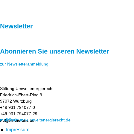
Newsletter
Abonnieren Sie unseren Newsletter
zur Newsletteranmeldung
Stiftung Umweltenergierecht
Friedrich-Ebert-Ring 9
97072 Würzburg
+49 931 794077-0
+49 931 794077-29
mail@stiftung-umweltenergierecht.de
Folgen Sie uns auf
Impressum