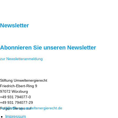
Newsletter
Abonnieren Sie unseren Newsletter
zur Newsletteranmeldung
Stiftung Umweltenergierecht
Friedrich-Ebert-Ring 9
97072 Würzburg
+49 931 794077-0
+49 931 794077-29
mail@stiftung-umweltenergierecht.de
Folgen Sie uns auf
Impressum