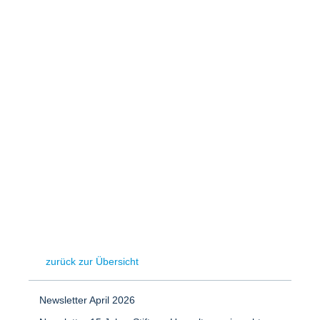
Speicher
Forschungsnetzwerk
Stromerzeugung
Bibliothek
Wärme
Newsletter
Wasserstoff
Infomaterial
Schriften zum Umweltenergierecht
zurück zur Übersicht
Newsletter April 2026