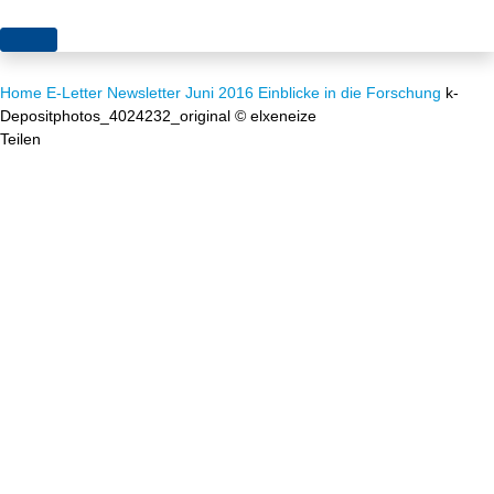
Themen
Home
E-Letter
Newsletter Juni 2016
Einblicke in die Forschung
k-
Projekte
Akzeptanz
Depositphotos_4024232_original © elxeneize
Teilen
Publikationen
Europa
News
Flächen
Blog
Genehmigungen
Karriere
Grundsatzfragen
Über uns
Märkte
Netze
Stiftungsporträt
Sektorenkopplung
Team